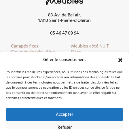
83 Av. de Bel air,
17310 Saint-Pierre-d’Oléron
05 46 47 09 94
Canapés fixes
Meubles côté NUIT
Canapés de relaxation
Déco
Canapés convertibles
Literie
Gérer le consentement
Fauteuils
Linge de lit
Fauteuils de relaxation
Mobilier de jardin
Pour offrir les meilleures expériences, nous utilisons des technologies telles que
Meubles côté JOUR
Partenaires
les cookies pour stocker et/ou accéder aux informations des appareils. Le fait
de consentir à ces technologies nous permettra de traiter des données telles
que le comportement de navigation ou les ID uniques sur ce site. Le fait de ne
pas consentir ou de retirer son consentement peut avoir un effet négatif sur
Nous contacter
certaines caractéristiques et fonctions.
Accepter
Facebook
Instagram
Refuser