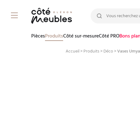
Rechercher :
Pièces
Produits
Côté sur-mesure
Côté PRO
Bons pla
Accueil
>
Produits
>
Déco
>
Vases Umya