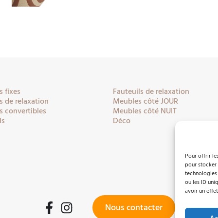
 fixes
Fauteuils de relaxation
 de relaxation
Meubles côté JOUR
 convertibles
Meubles côté NUIT
ls
Déco
Pour offrir l
pour stocker 
technologies
ou les ID uni
avoir un effet
Nous contacter
Facebook
Instagram