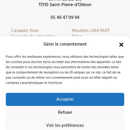
17310 Saint-Pierre-d’Oléron
05 46 47 09 94
Canapés fixes
Meubles côté NUIT
Canapés de relaxation
Déco
Canapés convertibles
Literie
Gérer le consentement
Fauteuils
Linge de lit
Fauteuils de relaxation
Mobilier de jardin
Pour offrir les meilleures expériences, nous utilisons des technologies telles que
Meubles côté JOUR
Partenaires
les cookies pour stocker et/ou accéder aux informations des appareils. Le fait
de consentir à ces technologies nous permettra de traiter des données telles
que le comportement de navigation ou les ID uniques sur ce site. Le fait de ne
pas consentir ou de retirer son consentement peut avoir un effet négatif sur
Nous contacter
certaines caractéristiques et fonctions.
Accepter
Facebook
Instagram
Refuser
©2026 Côté Meubles Oléron -
Mentions légales
Voir les préférences