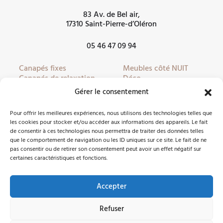
83 Av. de Bel air,
17310 Saint-Pierre-d’Oléron
05 46 47 09 94
Canapés fixes
Meubles côté NUIT
Canapés de relaxation
Déco
Canapés convertibles
Literie
Gérer le consentement
Fauteuils
Linge de lit
Fauteuils de relaxation
Mobilier de jardin
Pour offrir les meilleures expériences, nous utilisons des technologies telles que
Meubles côté JOUR
Partenaires
les cookies pour stocker et/ou accéder aux informations des appareils. Le fait
de consentir à ces technologies nous permettra de traiter des données telles
que le comportement de navigation ou les ID uniques sur ce site. Le fait de ne
pas consentir ou de retirer son consentement peut avoir un effet négatif sur
Nous contacter
certaines caractéristiques et fonctions.
Accepter
Facebook
Instagram
Refuser
©2026 Côté Meubles Oléron -
Mentions légales