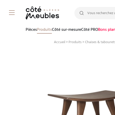
Rechercher :
Pièces
Produits
Côté sur-mesure
Côté PRO
Bons pla
Accueil
>
Produits
>
Chaises & tabourets