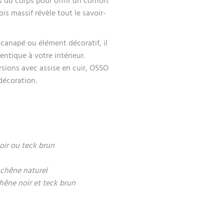
 du corps pour offrir un confort
is massif révèle tout le savoir-
canapé ou élément décoratif, il
ntique à votre intérieur.
ersions avec assise en cuir, OSSO
décoration.
oir ou teck brun
 chêne naturel
chêne noir et teck brun