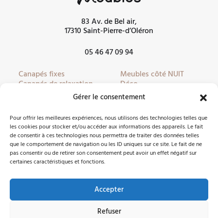
83 Av. de Bel air,
17310 Saint-Pierre-d’Oléron
05 46 47 09 94
Canapés fixes
Meubles côté NUIT
Canapés de relaxation
Déco
Canapés convertibles
Literie
Gérer le consentement
Fauteuils
Linge de lit
Fauteuils de relaxation
Mobilier de jardin
Pour offrir les meilleures expériences, nous utilisons des technologies telles que
Meubles côté JOUR
Partenaires
les cookies pour stocker et/ou accéder aux informations des appareils. Le fait
de consentir à ces technologies nous permettra de traiter des données telles
que le comportement de navigation ou les ID uniques sur ce site. Le fait de ne
pas consentir ou de retirer son consentement peut avoir un effet négatif sur
Nous contacter
certaines caractéristiques et fonctions.
Accepter
Facebook
Instagram
Refuser