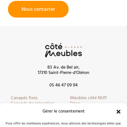
Nous contacter
83 Av. de Bel air,
17310 Saint-Pierre-d’Oléron
05 46 47 09 94
Canapés fixes
Meubles côté NUIT
Canapés de relaxation
Déco
Canapés convertibles
Literie
Gérer le consentement
Fauteuils
Linge de lit
Fauteuils de relaxation
Mobilier de jardin
Pour offrir les meilleures expériences, nous utilisons des technologies telles que
Meubles côté JOUR
Partenaires