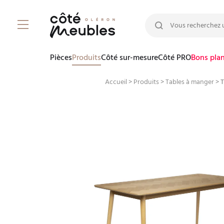
Rechercher :
Pièces
Produits
Côté sur-mesure
Côté PRO
Bons pla
Accueil
>
Produits
>
Tables à manger
>
T