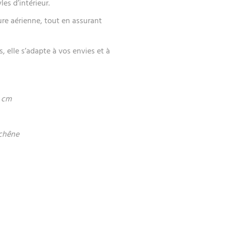
les d’intérieur.
ure aérienne, tout en assurant
, elle s’adapte à vos envies et à
0 cm
 chêne