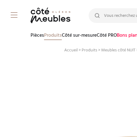
Rechercher :
Pièces
Produits
Côté sur-mesure
Côté PRO
Bons pla
Accueil
>
Produits
>
Meubles côté NUIT