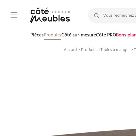
Rechercher :
Pièces
Produits
Côté sur-mesure
Côté PRO
Bons pla
Accueil
>
Produits
>
Tables à manger
>
T