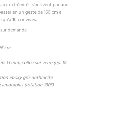
aux extrémités s’activent par une
passer en un geste de 160 cm à
usqu’à 10 convives.
s sur demande.
 76 cm
. 13 mm) collée sur verre (ép. 10
ition époxy gris anthracite
scamotables (rotation 180°)