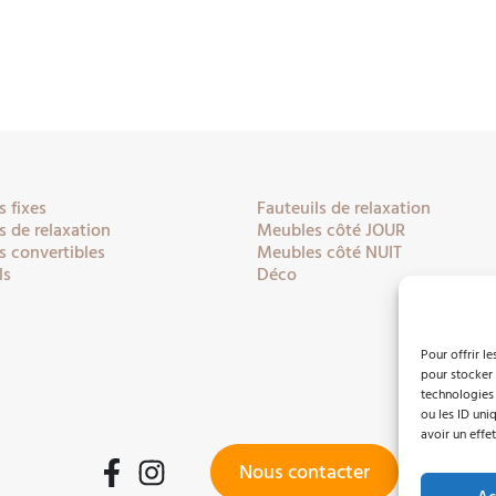
 fixes
Fauteuils de relaxation
 de relaxation
Meubles côté JOUR
 convertibles
Meubles côté NUIT
ls
Déco
Pour offrir l
pour stocker 
technologies
ou les ID uni
avoir un effet
Nous contacter
Facebook
Instagram