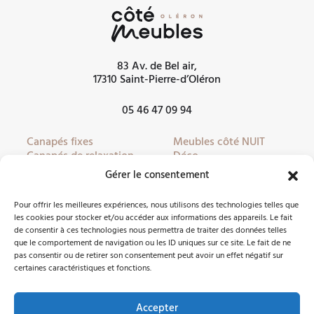
83 Av. de Bel air,
17310 Saint-Pierre-d’Oléron
05 46 47 09 94
Canapés fixes
Meubles côté NUIT
Canapés de relaxation
Déco
Canapés convertibles
Literie
Gérer le consentement
Fauteuils
Linge de lit
Fauteuils de relaxation
Mobilier de jardin
Pour offrir les meilleures expériences, nous utilisons des technologies telles que
Meubles côté JOUR
Partenaires
les cookies pour stocker et/ou accéder aux informations des appareils. Le fait
de consentir à ces technologies nous permettra de traiter des données telles
que le comportement de navigation ou les ID uniques sur ce site. Le fait de ne
pas consentir ou de retirer son consentement peut avoir un effet négatif sur
Nous contacter
certaines caractéristiques et fonctions.
Accepter
Facebook
Instagram