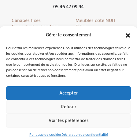
05 46 47 09 94
Canapés fixes
Meubles côté NUIT
Canapés de relaxation
Déco
Canapés convertibles
Literie
Gérer le consentement
Fauteuils
Linge de lit
Fauteuils de relaxation
Mobilier de jardin
Pour offrir les meilleures expériences, nous utilisons des technologies telles que
Meubles côté JOUR
Partenaires
les cookies pour stocker et/ou accéder aux informations des appareils. Le fait
de consentir à ces technologies nous permettra de traiter des données telles
que le comportement de navigation ou les ID uniques sur ce site. Le fait de ne
pas consentir ou de retirer son consentement peut avoir un effet négatif sur
Nous contacter
certaines caractéristiques et fonctions.
Accepter
Facebook
Instagram
Refuser
©2026 Côté Meubles Oléron -
Mentions légales
Voir les préférences
Pièces
|
Produits
Politique de cookies
Déclaration de confidentialité