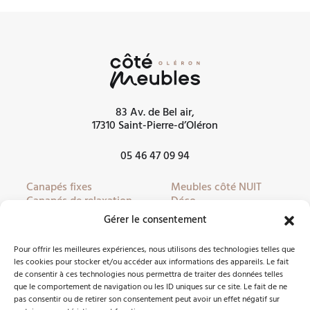
83 Av. de Bel air,
17310 Saint-Pierre-d’Oléron
05 46 47 09 94
Canapés fixes
Meubles côté NUIT
Canapés de relaxation
Déco
Canapés convertibles
Literie
Gérer le consentement
Fauteuils
Linge de lit
Fauteuils de relaxation
Mobilier de jardin
Pour offrir les meilleures expériences, nous utilisons des technologies telles que
Meubles côté JOUR
Partenaires
les cookies pour stocker et/ou accéder aux informations des appareils. Le fait
de consentir à ces technologies nous permettra de traiter des données telles
que le comportement de navigation ou les ID uniques sur ce site. Le fait de ne
pas consentir ou de retirer son consentement peut avoir un effet négatif sur
Nous contacter