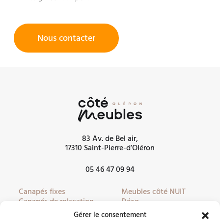
Nous contacter
83 Av. de Bel air,
17310 Saint-Pierre-d’Oléron
05 46 47 09 94
Canapés fixes
Meubles côté NUIT
Canapés de relaxation
Déco
Canapés convertibles
Literie
Gérer le consentement