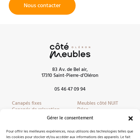
Nous contacter
83 Av. de Bel air,
17310 Saint-Pierre-d’Oléron
05 46 47 09 94
Canapés fixes
Meubles côté NUIT
Canapés de relaxation
Déco
Canapés convertibles
Literie
Gérer le consentement
Fauteuils
Linge de lit
Fauteuils de relaxation
Mobilier de jardin
Pour offrir les meilleures expériences, nous utilisons des technologies telles que
Meubles côté JOUR
Partenaires
les cookies pour stocker et/ou accéder aux informations des appareils. Le fait