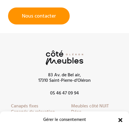
Nous contacter
83 Av. de Bel air,
17310 Saint-Pierre-d’Oléron
05 46 47 09 94
Canapés fixes
Meubles côté NUIT
Canapés de relaxation
Déco
Canapés convertibles
Literie
Gérer le consentement
Fauteuils
Linge de lit