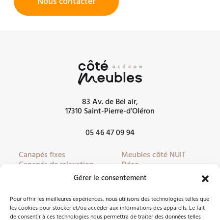
Nous contacter
83 Av. de Bel air,
17310 Saint-Pierre-d’Oléron
05 46 47 09 94
Canapés fixes
Meubles côté NUIT
Canapés de relaxation
Déco
Canapés convertibles
Literie
Gérer le consentement
Fauteuils
Linge de lit
Fauteuils de relaxation
Mobilier de jardin
Pour offrir les meilleures expériences, nous utilisons des technologies telles que
Meubles côté JOUR
Partenaires
les cookies pour stocker et/ou accéder aux informations des appareils. Le fait
de consentir à ces technologies nous permettra de traiter des données telles