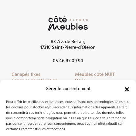
83 Av. de Bel air,
17310 Saint-Pierre-d’Oléron
05 46 47 09 94
Canapés fixes
Meubles côté NUIT
Canapés de relaxation
Déco
Canapés convertibles
Literie
Gérer le consentement
Fauteuils
Linge de lit
Fauteuils de relaxation
Mobilier de jardin
Pour offrir les meilleures expériences, nous utilisons des technologies telles que
Meubles côté JOUR
Partenaires
les cookies pour stocker et/ou accéder aux informations des appareils. Le fait
de consentir à ces technologies nous permettra de traiter des données telles
que le comportement de navigation ou les ID uniques sur ce site. Le fait de ne
pas consentir ou de retirer son consentement peut avoir un effet négatif sur
Nous contacter
certaines caractéristiques et fonctions.