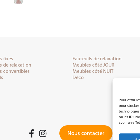
 fixes
Fauteuils de relaxation
 de relaxation
Meubles côté JOUR
 convertibles
Meubles côté NUIT
ls
Déco
Pour offrir l
pour stocker 
technologies
ou les ID uni
avoir un effet
Nous contacter
Facebook
Instagram