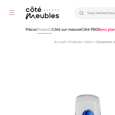
Rechercher :
Pièces
Produits
Côté sur-mesure
Côté PRO
Bons pla
Accueil
>
Produits
>
Déco
>
Ornement Je