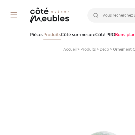
Rechercher :
Pièces
Produits
Côté sur-mesure
Côté PRO
Bons pla
Accueil
>
Produits
>
Déco
>
Ornement C