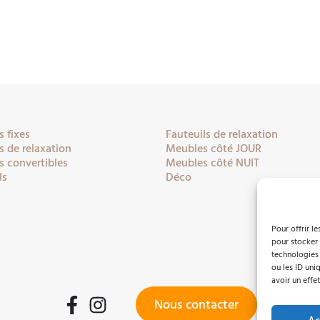
 fixes
Fauteuils de relaxation
 de relaxation
Meubles côté JOUR
 convertibles
Meubles côté NUIT
ls
Déco
Pour offrir l
pour stocker 
technologies
ou les ID uni
avoir un effet
Nous contacter
Facebook
Instagram