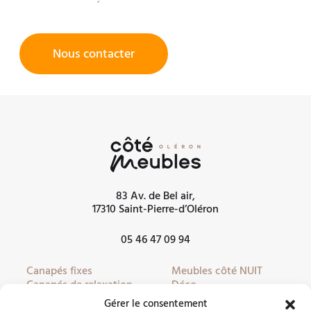
Nous contacter
83 Av. de Bel air,
17310 Saint-Pierre-d’Oléron
05 46 47 09 94
Canapés fixes
Meubles côté NUIT
Canapés de relaxation
Déco
Canapés convertibles
Literie
Gérer le consentement