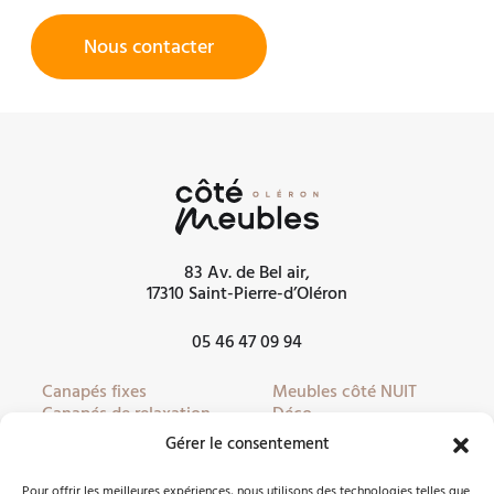
Nous contacter
83 Av. de Bel air,
17310 Saint-Pierre-d’Oléron
05 46 47 09 94
Canapés fixes
Meubles côté NUIT
Canapés de relaxation
Déco
Canapés convertibles
Literie
Gérer le consentement
Fauteuils
Linge de lit
Fauteuils de relaxation
Mobilier de jardin
Pour offrir les meilleures expériences, nous utilisons des technologies telles que