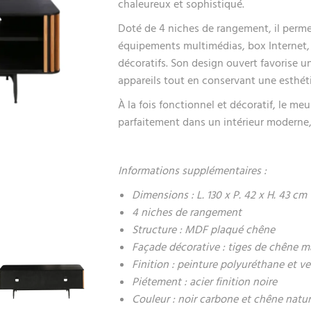
chaleureux et sophistiqué.
Doté de 4 niches de rangement, il perme
équipements multimédias, box Internet, 
décoratifs. Son design ouvert favorise u
appareils tout en conservant une esthéti
À la fois fonctionnel et décoratif, le me
parfaitement dans un intérieur moderne,
Informations supplémentaires :
Dimensions : L. 130 x P. 42 x H. 43 cm
4 niches de rangement
Structure : MDF plaqué chêne
Façade décorative : tiges de chêne m
Finition : peinture polyuréthane et ve
Piétement : acier finition noire
Couleur : noir carbone et chêne natur