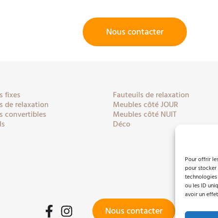
Nous contacter
 fixes
Fauteuils de relaxation
 de relaxation
Meubles côté JOUR
 convertibles
Meubles côté NUIT
ls
Déco
Pour offrir l
pour stocker 
technologies
ou les ID uni
avoir un effet
Nous contacter
Facebook
Instagram