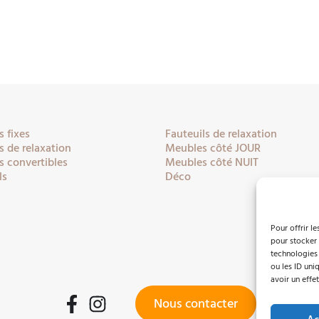
 fixes
Fauteuils de relaxation
 de relaxation
Meubles côté JOUR
 convertibles
Meubles côté NUIT
ls
Déco
Pour offrir l
pour stocker 
technologies
ou les ID uni
avoir un effet
Nous contacter
Facebook
Instagram