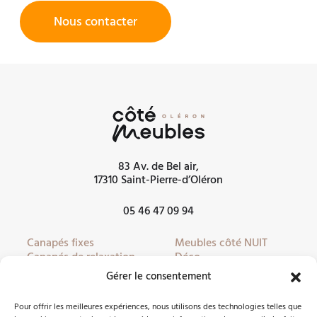
Nous contacter
83 Av. de Bel air,
17310 Saint-Pierre-d’Oléron
05 46 47 09 94
Canapés fixes
Meubles côté NUIT
Canapés de relaxation
Déco
Canapés convertibles
Literie
Gérer le consentement
Fauteuils
Linge de lit
Fauteuils de relaxation
Mobilier de jardin
Pour offrir les meilleures expériences, nous utilisons des technologies telles que
Meubles côté JOUR
Partenaires