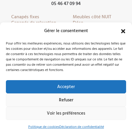
05 46 47 09 94
Canapés fixes
Meubles côté NUIT
Canapés de relaxation
Déco
Canapés convertibles
Literie
Gérer le consentement
Fauteuils
Linge de lit
Fauteuils de relaxation
Mobilier de jardin
Pour offrir les meilleures expériences, nous utilisons des technologies telles que
Meubles côté JOUR
Partenaires
les cookies pour stocker et/ou accéder aux informations des appareils. Le fait
de consentir à ces technologies nous permettra de traiter des données telles
que le comportement de navigation ou les ID uniques sur ce site. Le fait de ne
pas consentir ou de retirer son consentement peut avoir un effet négatif sur
Nous contacter
certaines caractéristiques et fonctions.
Accepter
Facebook
Instagram
Refuser
©2026 Côté Meubles Oléron -
Mentions légales
Voir les préférences
Pièces
|
Produits
Politique de cookies
Déclaration de confidentialité