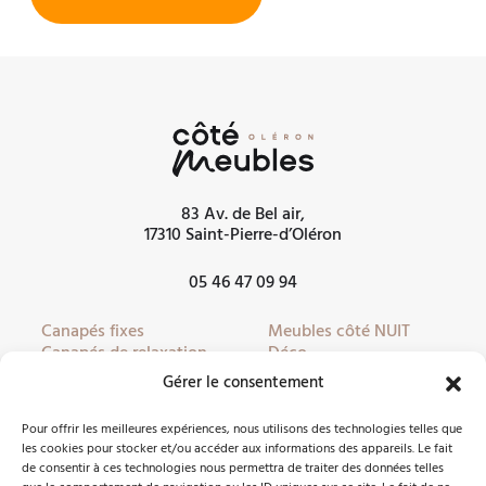
83 Av. de Bel air,
17310 Saint-Pierre-d’Oléron
05 46 47 09 94
Canapés fixes
Meubles côté NUIT
Canapés de relaxation
Déco
Canapés convertibles
Literie
Gérer le consentement
Fauteuils
Linge de lit
Fauteuils de relaxation
Mobilier de jardin
Pour offrir les meilleures expériences, nous utilisons des technologies telles que
Meubles côté JOUR
Partenaires
les cookies pour stocker et/ou accéder aux informations des appareils. Le fait
de consentir à ces technologies nous permettra de traiter des données telles