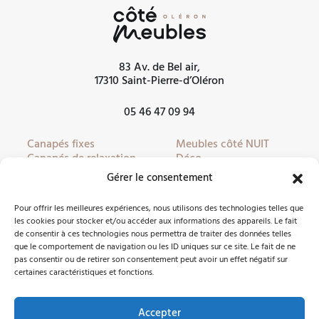
83 Av. de Bel air,
17310 Saint-Pierre-d’Oléron
05 46 47 09 94
Canapés fixes
Meubles côté NUIT
Canapés de relaxation
Déco
Canapés convertibles
Literie
Gérer le consentement
Fauteuils
Linge de lit
Fauteuils de relaxation
Mobilier de jardin
Pour offrir les meilleures expériences, nous utilisons des technologies telles que
Meubles côté JOUR
Partenaires
les cookies pour stocker et/ou accéder aux informations des appareils. Le fait
de consentir à ces technologies nous permettra de traiter des données telles
que le comportement de navigation ou les ID uniques sur ce site. Le fait de ne
pas consentir ou de retirer son consentement peut avoir un effet négatif sur
Nous contacter
certaines caractéristiques et fonctions.
Accepter
Facebook
Instagram