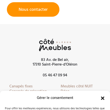
Nous contacter
83 Av. de Bel air,
17310 Saint-Pierre-d’Oléron
05 46 47 09 94
Canapés fixes
Meubles côté NUIT
Canapés de relaxation
Déco
Canapés convertibles
Literie
Gérer le consentement
Fauteuils
Linge de lit
Fauteuils de relaxation
Mobilier de jardin
Pour offrir les meilleures expériences, nous utilisons des technologies telles que