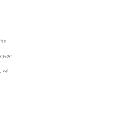
ite
 nylon
: >4