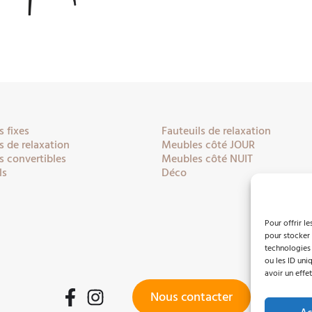
 fixes
Fauteuils de relaxation
 de relaxation
Meubles côté JOUR
 convertibles
Meubles côté NUIT
ls
Déco
Pour offrir l
pour stocker 
technologies
ou les ID uni
avoir un effet
Nous contacter
Facebook
Instagram