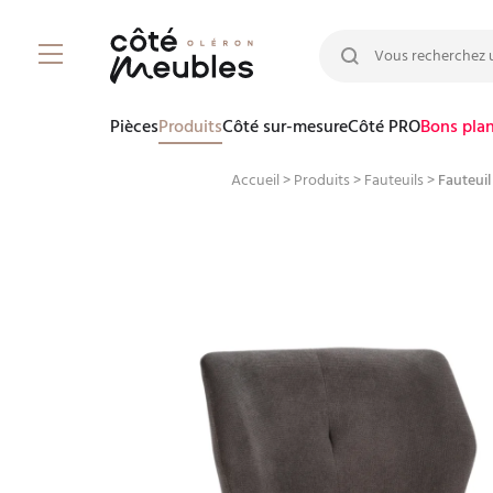
Rechercher :
Pièces
Produits
Côté sur-mesure
Côté PRO
Bons pla
Accueil
>
Produits
>
Fauteuils
>
Fauteuil