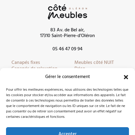
83 Av. de Bel air,
17310 Saint-Pierre-d’Oléron
05 46 47 09 94
Canapés fixes
Meubles côté NUIT
Canapés de relaxation
Déco
Canapés convertibles
Literie
Gérer le consentement
Fauteuils
Linge de lit
Fauteuils de relaxation
Mobilier de jardin
Pour offrir les meilleures expériences, nous utilisons des technologies telles que
Meubles côté JOUR
Partenaires
les cookies pour stocker et/ou accéder aux informations des appareils. Le fait
de consentir à ces technologies nous permettra de traiter des données telles
que le comportement de navigation ou les ID uniques sur ce site. Le fait de ne
pas consentir ou de retirer son consentement peut avoir un effet négatif sur
Nous contacter
certaines caractéristiques et fonctions.
Accepter