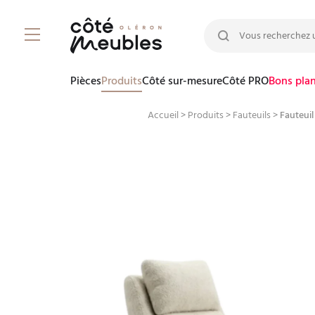
Rechercher :
Pièces
Produits
Côté sur-mesure
Côté PRO
Bons pla
Accueil
>
Produits
>
Fauteuils
>
Fauteuil 