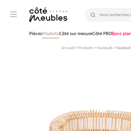
Rechercher :
Pièces
Produits
Côté sur-mesure
Côté PRO
Bons pla
Accueil
>
Produits
>
Fauteuils
>
Fauteui