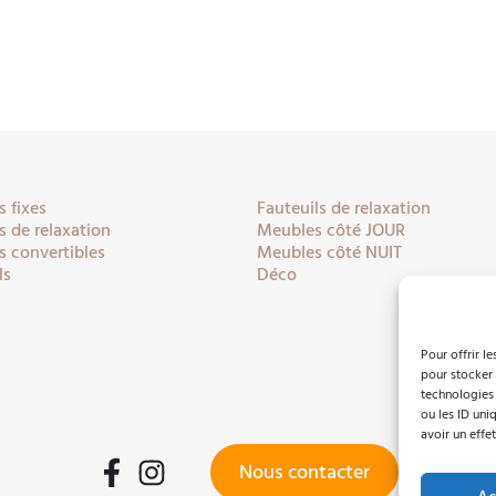
 fixes
Fauteuils de relaxation
 de relaxation
Meubles côté JOUR
 convertibles
Meubles côté NUIT
ls
Déco
Pour offrir l
pour stocker 
technologies
ou les ID uni
avoir un effet
Nous contacter
Facebook
Instagram