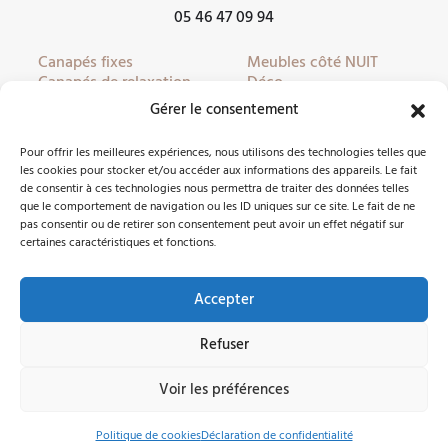
05 46 47 09 94
Canapés fixes
Meubles côté NUIT
Canapés de relaxation
Déco
Canapés convertibles
Literie
Gérer le consentement
Fauteuils
Linge de lit
Fauteuils de relaxation
Mobilier de jardin
Pour offrir les meilleures expériences, nous utilisons des technologies telles que
Meubles côté JOUR
Partenaires
les cookies pour stocker et/ou accéder aux informations des appareils. Le fait
de consentir à ces technologies nous permettra de traiter des données telles
que le comportement de navigation ou les ID uniques sur ce site. Le fait de ne
pas consentir ou de retirer son consentement peut avoir un effet négatif sur
Nous contacter
certaines caractéristiques et fonctions.
Accepter
Facebook
Instagram
Refuser
©2026 Côté Meubles Oléron -
Mentions légales
Voir les préférences
Pièces
|
Produits
Politique de cookies
Déclaration de confidentialité