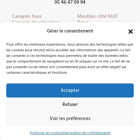
05 46 47 09 94
Canapés fixes
Meubles côté NUIT
Canapés de relaxation
Déco
Canapés convertibles
Literie
Gérer le consentement
Fauteuils
Linge de lit
Fauteuils de relaxation
Mobilier de jardin
Pour offrir les meilleures expériences, nous utilisons des technologies telles que
Meubles côté JOUR
Partenaires
les cookies pour stocker et/ou accéder aux informations des appareils. Le fait
de consentir à ces technologies nous permettra de traiter des données telles
que le comportement de navigation ou les ID uniques sur ce site. Le fait de ne
pas consentir ou de retirer son consentement peut avoir un effet négatif sur
Nous contacter
certaines caractéristiques et fonctions.
Accepter
Facebook
Instagram
Refuser
©2026 Côté Meubles Oléron -
Mentions légales
Voir les préférences
Pièces
|
Produits
Politique de cookies
Déclaration de confidentialité