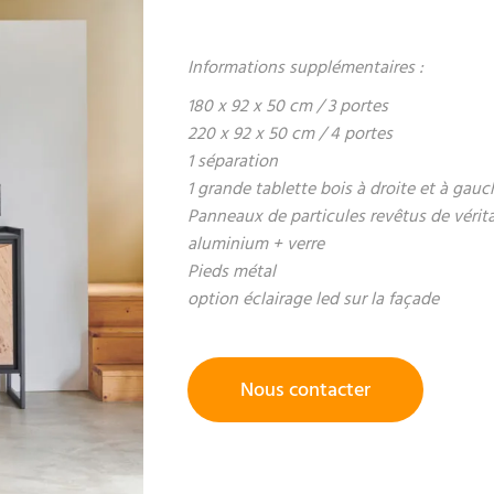
Informations supplémentaires :
180 x 92 x 50 cm / 3 portes
220 x 92 x 50 cm / 4 portes
1 séparation
1 grande tablette bois à droite et à gauc
Panneaux de particules revêtus de vérit
aluminium + verre
Pieds métal
option éclairage led sur la façade
Nous contacter