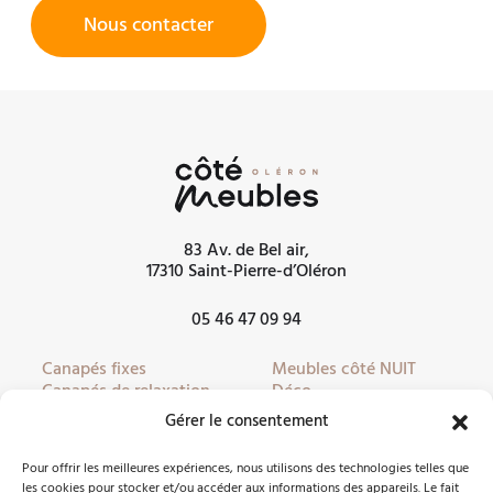
Nous contacter
83 Av. de Bel air,
17310 Saint-Pierre-d’Oléron
05 46 47 09 94
Canapés fixes
Meubles côté NUIT
Canapés de relaxation
Déco
Canapés convertibles
Literie
Gérer le consentement
Fauteuils
Linge de lit
Fauteuils de relaxation
Mobilier de jardin
Pour offrir les meilleures expériences, nous utilisons des technologies telles que
Meubles côté JOUR
Partenaires
les cookies pour stocker et/ou accéder aux informations des appareils. Le fait