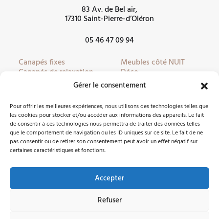
83 Av. de Bel air,
17310 Saint-Pierre-d’Oléron
05 46 47 09 94
Canapés fixes
Meubles côté NUIT
Canapés de relaxation
Déco
Canapés convertibles
Literie
Gérer le consentement
Fauteuils
Linge de lit
Fauteuils de relaxation
Mobilier de jardin
Pour offrir les meilleures expériences, nous utilisons des technologies telles que
Meubles côté JOUR
Partenaires
les cookies pour stocker et/ou accéder aux informations des appareils. Le fait
de consentir à ces technologies nous permettra de traiter des données telles
que le comportement de navigation ou les ID uniques sur ce site. Le fait de ne
pas consentir ou de retirer son consentement peut avoir un effet négatif sur
Nous contacter
certaines caractéristiques et fonctions.
Accepter
Facebook
Instagram
Refuser
©2026 Côté Meubles Oléron -
Mentions légales