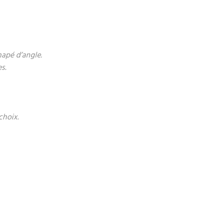
napé d’angle.
s.
choix.