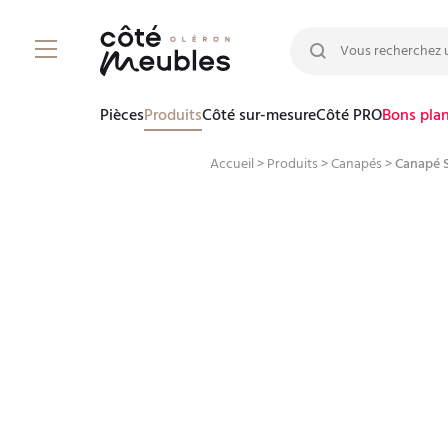
Rechercher :
Pièces
Produits
Côté sur-mesure
Côté PRO
Bons pla
Accueil
>
Produits
>
Canapés
>
Canapé S