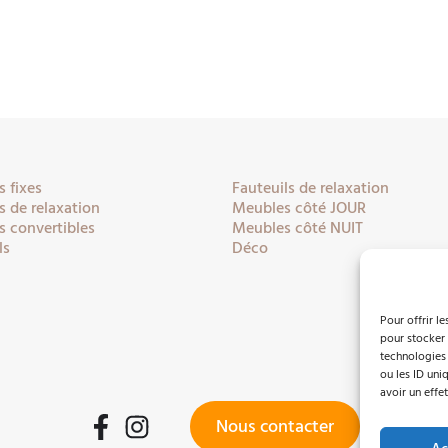
 fixes
Fauteuils de relaxation
 de relaxation
Meubles côté JOUR
 convertibles
Meubles côté NUIT
ls
Déco
Pour offrir l
pour stocker 
technologies
ou les ID uni
avoir un effet
Nous contacter
Facebook
Instagram