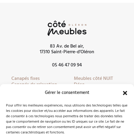
83 Av. de Bel air,
17310 Saint-Pierre-d’Oléron
05 46 47 09 94
Canapés fixes
Meubles côté NUIT
Canapés de relaxation
Déco
Canapés convertibles
Literie
Gérer le consentement
Fauteuils
Linge de lit
Fauteuils de relaxation
Mobilier de jardin
Pour offrir les meilleures expériences, nous utilisons des technologies telles que
Meubles côté JOUR
Partenaires
les cookies pour stocker et/ou accéder aux informations des appareils. Le fait
de consentir à ces technologies nous permettra de traiter des données telles
que le comportement de navigation ou les ID uniques sur ce site. Le fait de ne
pas consentir ou de retirer son consentement peut avoir un effet négatif sur
Nous contacter
certaines caractéristiques et fonctions.