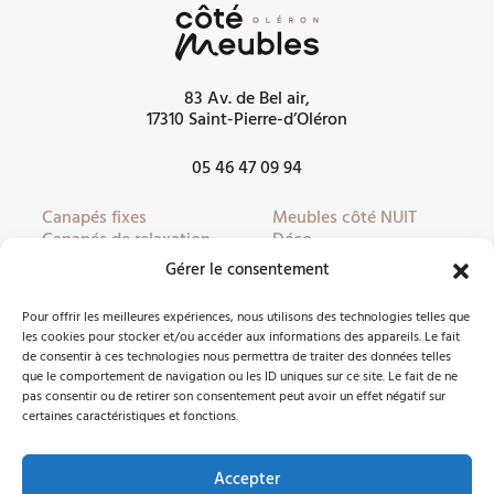
83 Av. de Bel air,
17310 Saint-Pierre-d’Oléron
05 46 47 09 94
Canapés fixes
Meubles côté NUIT
Canapés de relaxation
Déco
Canapés convertibles
Literie
Gérer le consentement
Fauteuils
Linge de lit
Fauteuils de relaxation
Mobilier de jardin
Pour offrir les meilleures expériences, nous utilisons des technologies telles que
Meubles côté JOUR
Partenaires
les cookies pour stocker et/ou accéder aux informations des appareils. Le fait
de consentir à ces technologies nous permettra de traiter des données telles
que le comportement de navigation ou les ID uniques sur ce site. Le fait de ne
pas consentir ou de retirer son consentement peut avoir un effet négatif sur
Nous contacter
certaines caractéristiques et fonctions.
Accepter
Facebook
Instagram