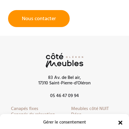
Nous contacter
83 Av. de Bel air,
17310 Saint-Pierre-d’Oléron
05 46 47 09 94
Canapés fixes
Meubles côté NUIT
Canapés de relaxation
Déco
Canapés convertibles
Literie
Gérer le consentement
Fauteuils
Linge de lit