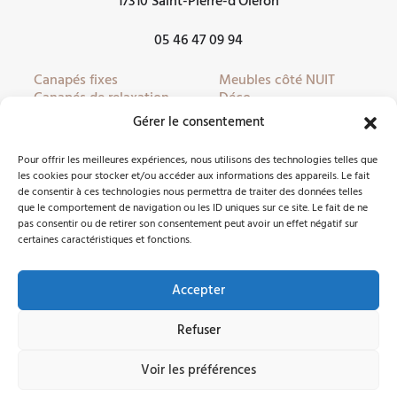
17310 Saint-Pierre-d’Oléron
05 46 47 09 94
Canapés fixes
Meubles côté NUIT
Canapés de relaxation
Déco
Canapés convertibles
Literie
Gérer le consentement
Fauteuils
Linge de lit
Fauteuils de relaxation
Mobilier de jardin
Pour offrir les meilleures expériences, nous utilisons des technologies telles que
Meubles côté JOUR
Partenaires
les cookies pour stocker et/ou accéder aux informations des appareils. Le fait
de consentir à ces technologies nous permettra de traiter des données telles
que le comportement de navigation ou les ID uniques sur ce site. Le fait de ne
pas consentir ou de retirer son consentement peut avoir un effet négatif sur
Nous contacter
certaines caractéristiques et fonctions.
Accepter
Facebook
Instagram
Refuser
©2026 Côté Meubles Oléron -
Mentions légales
Voir les préférences