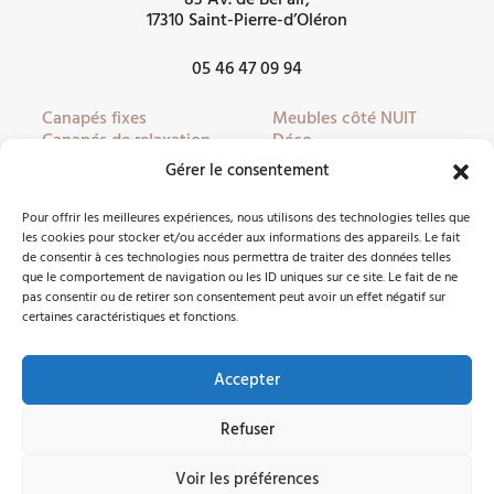
17310 Saint-Pierre-d’Oléron
05 46 47 09 94
Canapés fixes
Meubles côté NUIT
Canapés de relaxation
Déco
Canapés convertibles
Literie
Gérer le consentement
Fauteuils
Linge de lit
Fauteuils de relaxation
Mobilier de jardin
Pour offrir les meilleures expériences, nous utilisons des technologies telles que
Meubles côté JOUR
Partenaires
les cookies pour stocker et/ou accéder aux informations des appareils. Le fait
de consentir à ces technologies nous permettra de traiter des données telles
que le comportement de navigation ou les ID uniques sur ce site. Le fait de ne
pas consentir ou de retirer son consentement peut avoir un effet négatif sur
Nous contacter
certaines caractéristiques et fonctions.
Accepter
Facebook
Instagram
Refuser
©2026 Côté Meubles Oléron -
Mentions légales
Voir les préférences