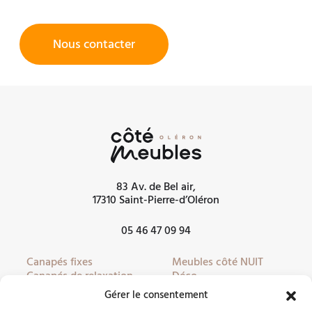
Nous contacter
83 Av. de Bel air,
17310 Saint-Pierre-d’Oléron
05 46 47 09 94
Canapés fixes
Meubles côté NUIT
Canapés de relaxation
Déco
Canapés convertibles
Literie
Gérer le consentement
Fauteuils
Linge de lit