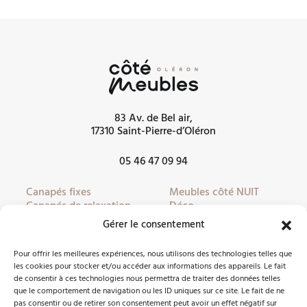
83 Av. de Bel air,
17310 Saint-Pierre-d’Oléron
05 46 47 09 94
Canapés fixes
Meubles côté NUIT
Canapés de relaxation
Déco
Canapés convertibles
Literie
Gérer le consentement
Fauteuils
Linge de lit
Fauteuils de relaxation
Mobilier de jardin
Pour offrir les meilleures expériences, nous utilisons des technologies telles que
Meubles côté JOUR
Partenaires
les cookies pour stocker et/ou accéder aux informations des appareils. Le fait
de consentir à ces technologies nous permettra de traiter des données telles
que le comportement de navigation ou les ID uniques sur ce site. Le fait de ne
pas consentir ou de retirer son consentement peut avoir un effet négatif sur