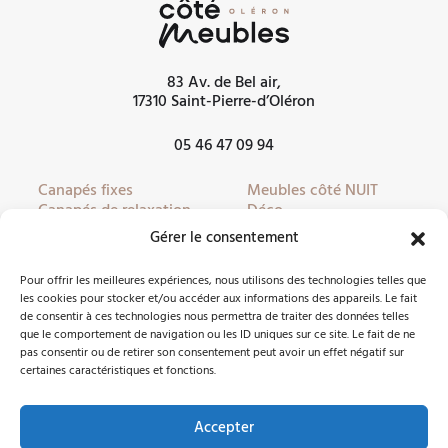
83 Av. de Bel air,
17310 Saint-Pierre-d’Oléron
05 46 47 09 94
Canapés fixes
Meubles côté NUIT
Canapés de relaxation
Déco
Canapés convertibles
Literie
Gérer le consentement
Fauteuils
Linge de lit
Fauteuils de relaxation
Mobilier de jardin
Pour offrir les meilleures expériences, nous utilisons des technologies telles que
Meubles côté JOUR
Partenaires
les cookies pour stocker et/ou accéder aux informations des appareils. Le fait
de consentir à ces technologies nous permettra de traiter des données telles
que le comportement de navigation ou les ID uniques sur ce site. Le fait de ne
pas consentir ou de retirer son consentement peut avoir un effet négatif sur
Nous contacter
certaines caractéristiques et fonctions.
Accepter
Facebook
Instagram