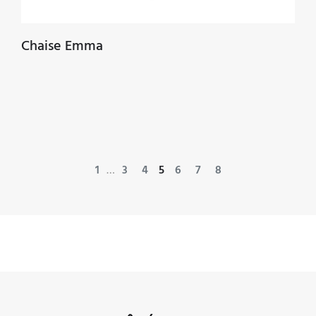
Chaise Emma
Navigation
1
…
3
4
5
6
7
8
des
articles