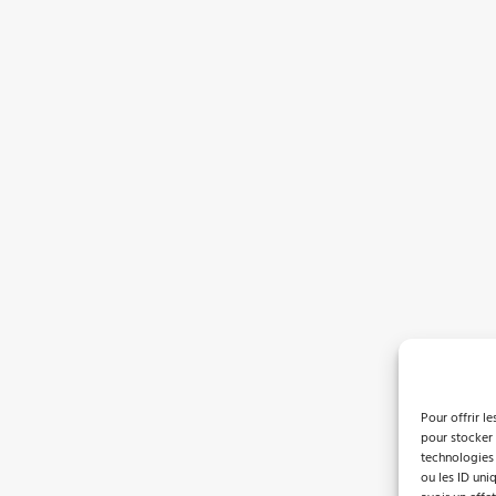
des
articles
Pour offrir l
pour stocker 
technologies
ou les ID uni