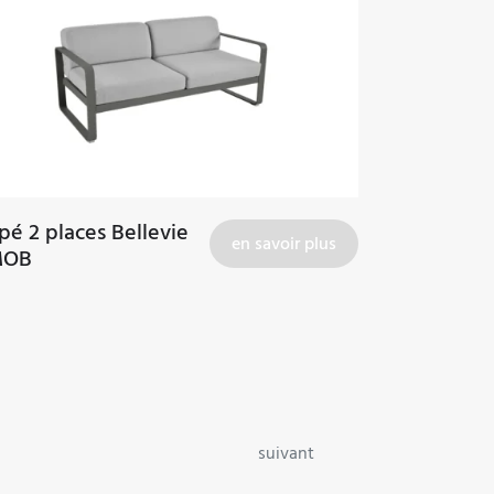
é 2 places Bellevie
en savoir plus
MOB
suivant