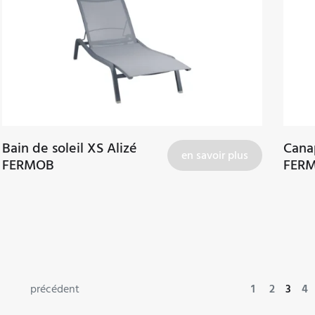
Bain de soleil XS Alizé
Canap
en savoir plus
FERMOB
FER
Navigation
précédent
1
2
3
4