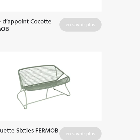
e d’appoint Cocotte
en savoir plus
MOB
uette Sixties FERMOB
en savoir plus