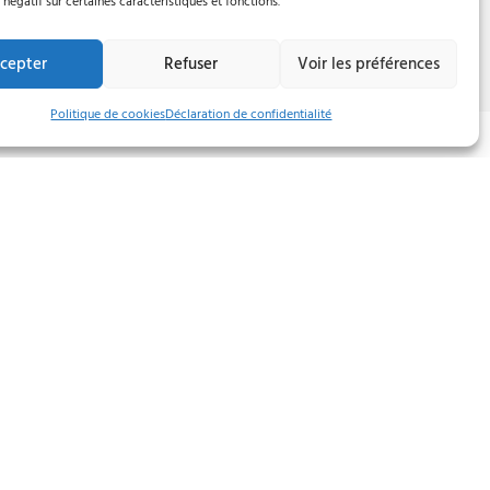
 négatif sur certaines caractéristiques et fonctions.
cepter
Refuser
Voir les préférences
Politique de cookies
Déclaration de confidentialité
Literie
Linge de lit
Mobilier de jardin
Partenaires