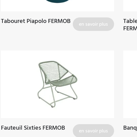
Tabouret Piapolo FERMOB
Tabl
en savoir plus
FER
Fauteuil Sixties FERMOB
Banq
en savoir plus