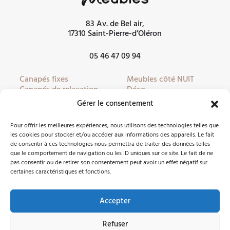
83 Av. de Bel air,
17310 Saint-Pierre-d’Oléron
05 46 47 09 94
Canapés fixes
Meubles côté NUIT
Canapés de relaxation
Déco
Canapés convertibles
Literie
Gérer le consentement
Fauteuils
Linge de lit
Fauteuils de relaxation
Mobilier de jardin
Pour offrir les meilleures expériences, nous utilisons des technologies telles que
Meubles côté JOUR
Partenaires
les cookies pour stocker et/ou accéder aux informations des appareils. Le fait
de consentir à ces technologies nous permettra de traiter des données telles
que le comportement de navigation ou les ID uniques sur ce site. Le fait de ne
pas consentir ou de retirer son consentement peut avoir un effet négatif sur
Nous contacter
certaines caractéristiques et fonctions.
Accepter
Facebook
Instagram
Refuser