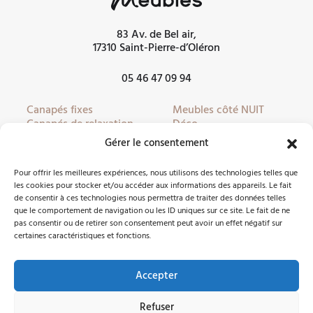
83 Av. de Bel air,
17310 Saint-Pierre-d’Oléron
05 46 47 09 94
Canapés fixes
Meubles côté NUIT
Canapés de relaxation
Déco
Canapés convertibles
Literie
Gérer le consentement
Fauteuils
Linge de lit
Fauteuils de relaxation
Mobilier de jardin
Pour offrir les meilleures expériences, nous utilisons des technologies telles que
Meubles côté JOUR
Partenaires
les cookies pour stocker et/ou accéder aux informations des appareils. Le fait
de consentir à ces technologies nous permettra de traiter des données telles
que le comportement de navigation ou les ID uniques sur ce site. Le fait de ne
pas consentir ou de retirer son consentement peut avoir un effet négatif sur
Nous contacter
certaines caractéristiques et fonctions.
Accepter
Facebook
Instagram
Refuser